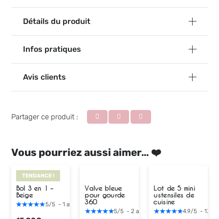
Détails du produit
Infos pratiques
Avis clients
Partager ce produit :
Vous pourriez aussi aimer… ❤️
TENDANCE !
Bol 3 en 1 –
Valve bleue
Lot de 5 mini
Beige
pour gourde
ustensiles de
360
cuisine
5
/
5
-
1
avis
5
/
5
-
2
avis
4.9
/
5
-
13
av