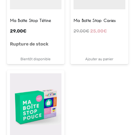
Ma Boîte Stop Tétine
Ma Boîte Stop Caries
Le
Le
29,00
€
29,00
€
25,00
€
prix
prix
Rupture de stock
initial
actuel
était :
est :
29,00€.
25,00€.
Bientôt disponible
Ajouter au panier