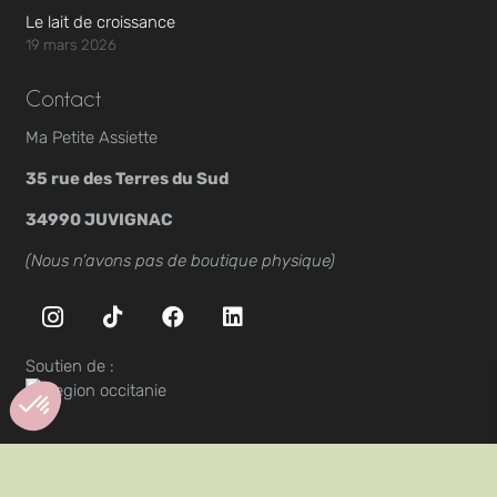
Le lait de croissance
19 mars 2026
Contact
Ma Petite Assiette
35 rue des Terres du Sud
34990 JUVIGNAC
(Nous n’avons pas de boutique physique)
Soutien de :
Axeptio consent
Plateforme de Gestion du Consentement : Personnalisez vos Optio