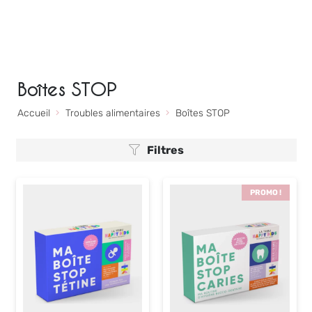
Boîtes STOP
Accueil
Troubles alimentaires
Boîtes STOP
Filtres
PROMO !
Livre "Ma diversification avec
Pai
les Dosies, c'est parti !"
9,9
19,95
€
+
AJOUTER