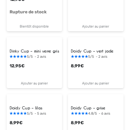
Rupture de stock
Bientôt disponible
Ajouter au panier
Dinky Cup – mini verre gris
Doidy Cup – vert jade
5
/
5
-
2
avis
5
/
5
-
2
avis
12,95
€
8,99
€
Ajouter au panier
Ajouter au panier
Doidy Cup – lilas
Doidy Cup – grise
5
/
5
-
5
avis
4.8
/
5
-
6
avis
8,99
€
8,99
€