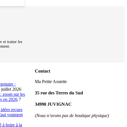
 et traiter les
moment.
Contact
Ma Petite Assiette
mentaire :
 juillet 2026
35 rue des Terres du Sud
 : zoom sur les
es en 2026
7
34990 JUVIGNAC
 idées reçues
 faut vraiment
(Nous n’avons pas de boutique physique)
à boire à la