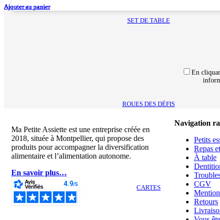
Ajouter au panier
Ajouter au panier
Ajouter au panier
Ajouter au panier
Ajouter au panier
Ajouter au panier
Ajouter au panier
SET DE TABLE
En cliquan
inform
ROUES DES DÉFIS
Navigation r
Ma Petite Assiette est une entreprise créée en
2018, située à Montpellier, qui propose des
Petits e
produits pour accompagner la diversification
Repas et
alimentaire et l’alimentation autonome.
À table
Dentitio
En savoir plus…
Troubles
CGV
CARTES
Mentions
Retours
Livraiso
Vous ête