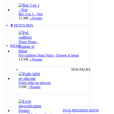
Bol 3 en 1 - Vert
15,90
€
+
Ajouter
🌟 PETITS PRIX
PACKS
Pré-cuillères Num Num - Orange et bleue
13,50
€
+
Ajouter
NOS PACKS
Paille bébé en silicone
9,99
€
+
Ajouter
PACK PREMIERS REPAS