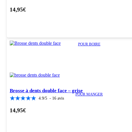
14,95
€
POUR BOIRE
Brosse à dents double face – grise
POUR MANGER
4.9
/
5
-
16
avis
14,95
€