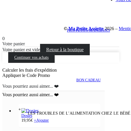
©
Ma Petite Assiette
2026 –
Mentio
PICS PETITS MANGEURS
0
Votre panier
Votre panier est vide
Retour à la boutique
Continuer vos achats
Calculer les frais d'expédition
Appliquer le Code Promo
BON CADEAU
Vous pourriez aussi aimer... ❤️
Vous pourriez aussi aimer... ❤️
LES TROUBLES DE L’ALIMENTATION CHEZ LE BÉBÉ
Dosies
19,95
€
+
Ajouter