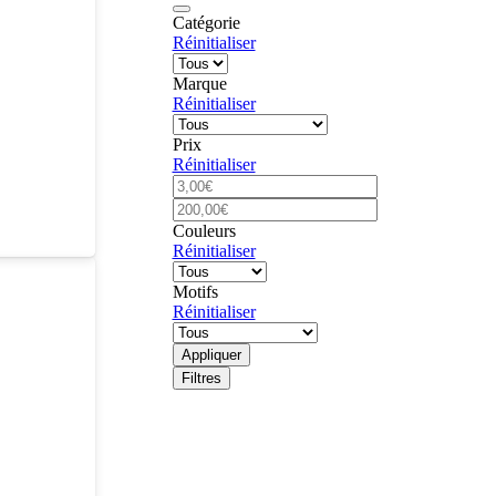
Catégorie
Réinitialiser
Marque
Réinitialiser
Prix
Réinitialiser
Couleurs
Réinitialiser
Motifs
Réinitialiser
Appliquer
Filtres