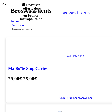
🚚 Livraison
offerte dès
Brosses à dents
150€ d’achat
BROSSES À DENTS
en France
métropolitaine
Accueil
Dentition
Brosses à dents
BOÎTES STOP
Ma Boîte Stop Caries
Le
Le
29,00
€
25,00
€
prix
prix
initial
actuel
était :
est :
SERINGUES NASALES
29,00€.
25,00€.