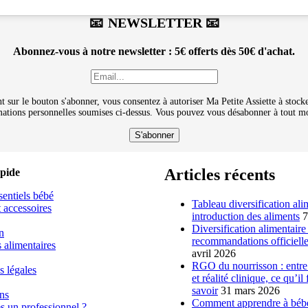
📧 NEWSLETTER 📧
Abonnez-vous à notre newsletter : 5€ offerts dès 50€ d'achat.
t sur le bouton s'abonner, vous consentez à autoriser Ma Petite Assiette à stocker
ations personnelles soumises ci-dessus. Vous pouvez vous désabonner à tout 
Articles récents
apide
ssentiels bébé
Tableau diversification ali
 accessoires
introduction des aliments
7
Diversification alimentaire
n
recommandations officiell
 alimentaires
avril 2026
RGO du nourrisson : entre
 légales
et réalité clinique, ce qu’il
savoir
31 mars 2026
ns
Comment apprendre à bébé 
s un professionnel ?