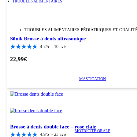
TROUBLES ALIMENTAIRES
TROUBLES ALIMENTAIRES PÉDIATRIQUES ET ORALIT
Sönik Brosse à dents ultrasonique
4.7
/
5
-
10
avis
22,99
€
MASTICATION
Brosse à dents double face – rose clair
MOTRICITÉ ORALE
4.9
/
5
-
23
avis