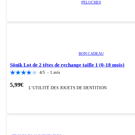
PELUCHES
BON CADEAU
Sönik Lot de 2 têtes de rechange taille 1 (0-18 mois)
4
/
5
-
1
avis
5,99
€
L’UTILITÉ DES JOUETS DE DENTITION