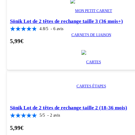
Sönik Lot de 2 têtes de rechange taille 3 (36 mois+)
4.8
/
5
-
6
avis
CARNETS DE LIAISON
5,99
€
CARTES ÉTAPES
Sönik Lot de 2 têtes de rechange taille 2 (18-36 mois)
5
/
5
-
2
avis
5,99
€