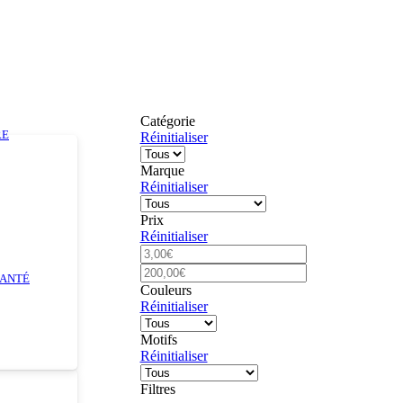
Catégorie
RE
Réinitialiser
PROMO !
Marque
Réinitialiser
Prix
Réinitialiser
SANTÉ
Couleurs
Réinitialiser
Motifs
Réinitialiser
Filtres