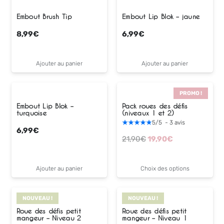
Embout Brush Tip
Embout Lip Blok – jaune
8,99
€
6,99
€
Ajouter au panier
Ajouter au panier
PROMO !
Embout Lip Blok –
Pack roues des défis
turquoise
(niveaux 1 et 2)
5
/
5
-
3
avis
6,99
€
Le
Le
21,90
€
19,90
€
prix
prix
initial
actuel
Ajouter au panier
Choix des options
était :
est :
21,90€.
19,90€.
NOUVEAU !
NOUVEAU !
Roue des défis petit
Roue des défis petit
mangeur – Niveau 2
mangeur – Niveau 1