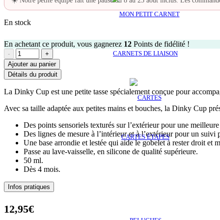
☀️ Notre petite équipe fait une pause du 8 au 23 août inclus. Les commande
En stock
En achetant ce produit, vous gagnerez
12
Points de fidélité !
quantité
CARNETS DE LIAISON
de
Ajouter au panier
Dinky
Détails du produit
Cup
-
La Dinky Cup est une petite tasse spécialement conçue pour accompagne
mini
verre
Avec sa taille adaptée aux petites mains et bouches, la Dinky Cup prése
bleu
Des points sensoriels texturés sur l’extérieur pour une meilleu
Des lignes de mesure à l’intérieur et à l’extérieur pour un suivi 
CARTES ÉTAPES
Une base arrondie et lestée qui aide le gobelet à rester droit et 
Passe au lave-vaisselle, en silicone de qualité supérieure.
50 ml.
Dès 4 mois.
Infos pratiques
12,95
€