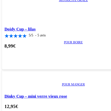
MOTRICITÉ ORALE
Doidy Cup – lilas
5
/
5
-
5
avis
POUR BOIRE
8,99
€
POUR MANGER
Dinky Cup – mini verre vieux rose
12,95
€