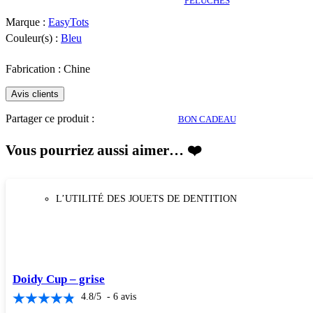
PELUCHES
Marque :
EasyTots
Couleur(s) :
Bleu
Fabrication : Chine
Avis clients
Partager ce produit :
BON CADEAU
Vous pourriez aussi aimer… ❤️
L’UTILITÉ DES JOUETS DE DENTITION
Doidy Cup – grise
4.8
/
5
-
6
avis