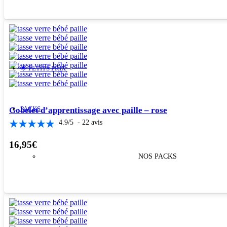
🌟 PETITS PRIX
PACKS
Gobelet d’apprentissage avec paille – rose
4.9
/
5
-
22
avis
16,95
€
NOS PACKS