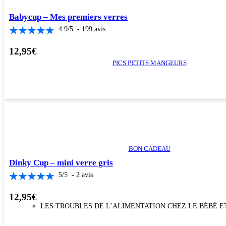
Babycup – Mes premiers verres
4.9
/
5
-
199
avis
12,95
€
PICS PETITS MANGEURS
BON CADEAU
Dinky Cup – mini verre gris
5
/
5
-
2
avis
12,95
€
LES TROUBLES DE L’ALIMENTATION CHEZ LE BÉBÉ E