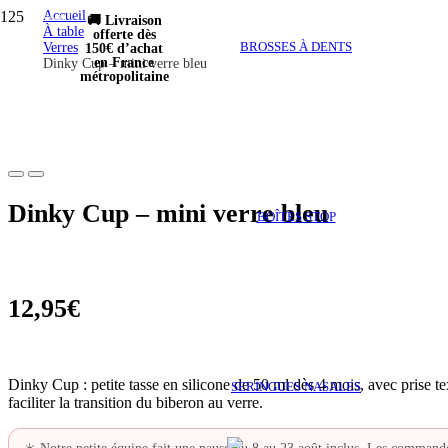
Accueil
Nouveau !
🚚 Livraison
À table
offerte dès
BROSSES À DENTS
Verres
150€ d’achat
en France
Dinky Cup – mini verre bleu
métropolitaine
Dinky Cup – mini verre bleu
BOÎTES STOP
12,95
€
Dinky Cup : petite tasse en silicone de 50 ml dès 4 mois, avec prise te
SERINGUES NASALES
faciliter la transition du biberon au verre.