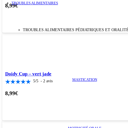
TROUBLES ALIMENTAIRES
8,99
€
TROUBLES ALIMENTAIRES PÉDIATRIQUES ET ORALIT
Doidy Cup – vert jade
MASTICATION
5
/
5
-
2
avis
8,99
€