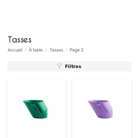
Tasses
Accueil
À table
Tasses
Page 2
Filtres
Pré-cuillères Num Num -
Orange et bleue
13,50
€
+
AJOUTER