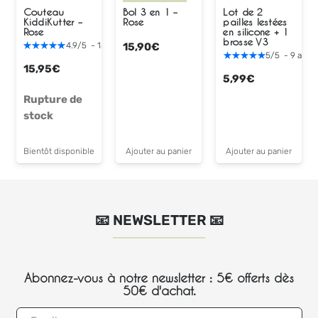
Couteau
Bol 3 en 1 –
Lot de 2
KiddiKutter –
Rose
pailles lestées
Rose
en silicone + 1
brosse V3
15,90
€
4.9
/
5
-
15
avis
5
/
5
-
9
avis
15,95
€
5,99
€
Rupture de
stock
Bientôt disponible
Ajouter au panier
Ajouter au panier
📧 NEWSLETTER 📧
Abonnez-vous à notre newsletter : 5€ offerts dès
50€ d'achat.