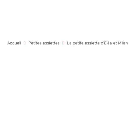
Accueil
Petites assiettes
La petite assiette d’Eléa et Milan
Pré-cuillères 
+
AJOUTER
Orange et bleu
13,50
€