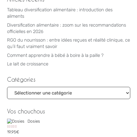
Tableau diversification alimentaire : introduction des
aliments
Diversification alimentaire : zoom sur les recommandations
officielles en 2026
RGO du nourrisson : entre idées reçues et réalité clinique, ce
qu’il faut vraiment savoir
Comment apprendre à bébé à boire à la paille ?
Le lait de croissance
Catégories
Catégories
Vos chouchous
Dosies
Note
5.00
sur 5
19,95
€