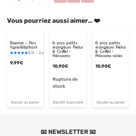
Vous pourriez aussi aimer… ❤️
Bapron – Pics
6 pics petits
6 pics petits
tigre/éléphant
mangeurs Pieksi
mangeurs Pieksi
& Griffel •
& Griffel •
5
/
5
-
2
avis
Hérissons
Poissons-scies
9,99
€
10,90
€
10,90
€
Rupture de
stock
Ajouter au panier
Bientôt disponible
Ajouter au panier
📧 NEWSLETTER 📧