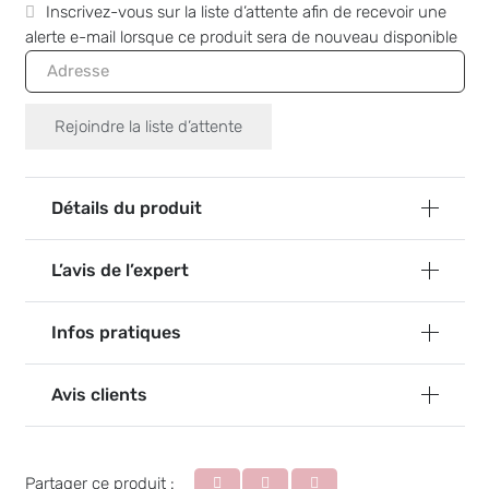
Inscrivez-vous sur la liste d’attente afin de recevoir une
alerte e-mail lorsque ce produit sera de nouveau disponible
Entrez
votre
adresse
Rejoindre la liste d’attente
e-
mail
pour
Détails du produit
joindre
la
liste
L’avis de l’expert
d’attente
pour
Infos pratiques
ce
produit
Avis clients
Partager ce produit :