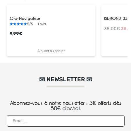
Oro-Navigateur
BibROND 330 
5
/
5
-
1
avis
Le
38,00
€
35,0
9,99
€
prix
initia
était
Ajouter au panier
38,0
📧 NEWSLETTER 📧
Abonnez-vous à notre newsletter : 5€ offerts dès
50€ d'achat.