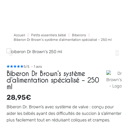
Accueil
Petits essentiels bébé
Biberons
Biberon Dr Brown’s système d’alimentation spécialisé – 250 ml
5
/
5
-
1
avis
Biberon Dr Brown’s système
d’alimentation spécialisé – 250
ml
Dosies
28,95
€
19,95
€
+
AJOUTER
Biberon Dr. Brown’s avec système de valve : conçu pour
aider les bébés ayant des difficultés de succion à s’alimenter
plus facilement tout en réduisant coliques et crampes.