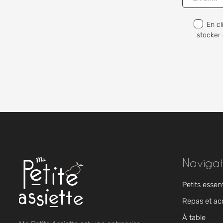
En cl
stocker 
Navigat
Petits essen
Repas et ac
À table