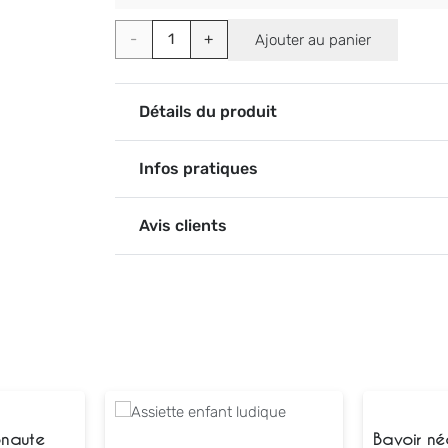
quantité
Ajouter au panier
de
Valve
Détails du produit
bleue
Infos pratiques
pour
gourde
Avis clients
360
onaute
Bavoir né