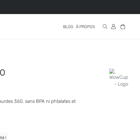
BLOG
À PROPOS
60
urdes 360, sans BPA ni phtalates et
té !