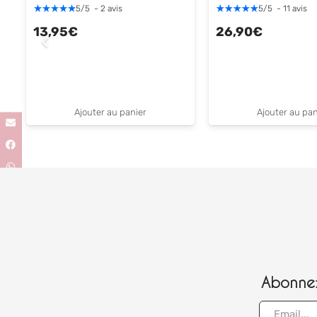
5
/
5
-
2
avis
5
/
5
-
11
avis
13,95
€
26,90
€
Ajouter au panier
Ajouter au pan
Abonnez