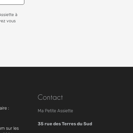
Assiette à
uvez vous
Contact
ire :
Ma Petite Assiette
35 rue des Terres du Sud
om sur les