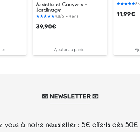
Assiette et Couverts –
5
/
Jardinage
11,99
€
4.8
/
5
-
4
avis
39,90
€
ier
Ajouter au panier
Aj
📧 NEWSLETTER 📧
-vous à notre newsletter : 5€ offerts dès 50€ 