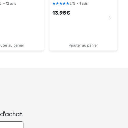
s
5
-
12
avis
5
/
5
-
1
avis
13,95
€
outer au panier
Ajouter au panier
d'achat.