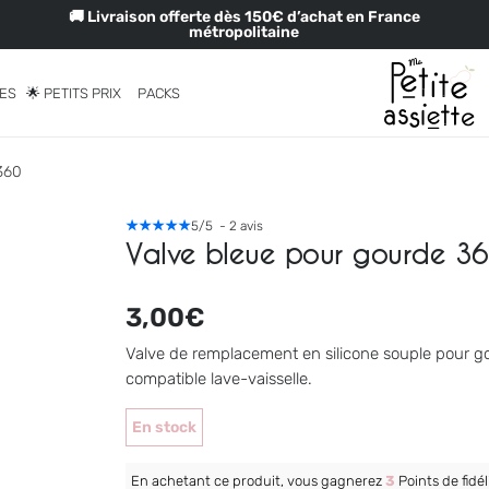
🚚 Livraison offerte dès 150€ d’achat en France
métropolitaine
RES
🌟 PETITS PRIX
PACKS
360
5
/
5
-
2
avis
Valve bleue pour gourde 3
3,00
€
Valve de remplacement en silicone souple pour go
compatible lave-vaisselle.
En stock
En achetant ce produit, vous gagnerez
3
Points de fidéli