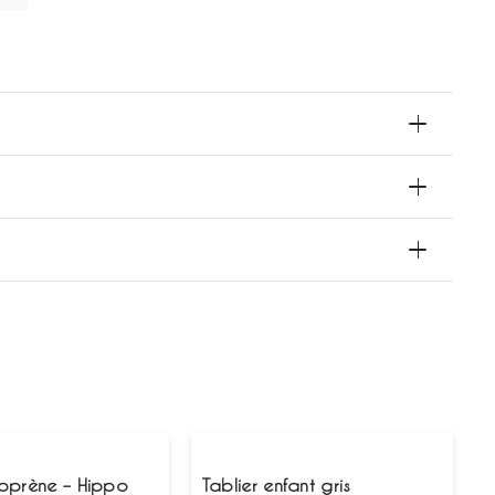
oprène – Hippo
Tablier enfant gris
F