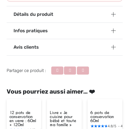
Détails du produit
Infos pratiques
Avis clients
Partager ce produit :
Vous pourriez aussi aimer… ❤️
12 pots de
Livre « Je
6 pots de
conservation
cuisine pour
conservation
en verre : 60ml
bébé et toute
60ml
+ 120ml
ma famille »
4.8
/
5
-
4
avi