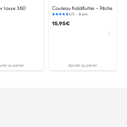
r tasse 360
Couteau KiddiKutter – Pêche
5
/
5
-
8
avis
15,95
€
outer au panier
Ajouter au panier