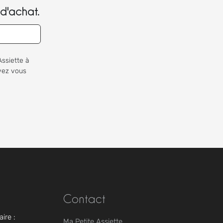
d'achat.
Assiette à
uvez vous
Contact
ire :
Ma Petite Assiette