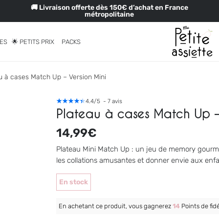
🚚 Livraison offerte dès 150€ d’achat en France
métropolitaine
RES
🌟 PETITS PRIX
PACKS
u à cases Match Up – Version Mini
4.4
/
5
-
7
avis
Plateau à cases Match Up – 
14,99
€
Plateau Mini Match Up : un jeu de memory gour
les collations amusantes et donner envie aux enf
En stock
En achetant ce produit, vous gagnerez
14
Points de fidél