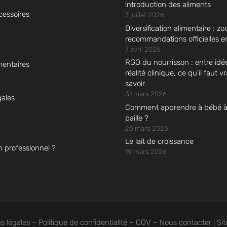
introduction des aliments
cessoires
7 juillet 2026
Diversification alimentaire : zo
recommandations officielles 
7 avril 2026
RGO du nourrisson : entre idé
mentaires
réalité clinique, ce qu’il faut 
savoir
31 mars 2026
gales
Comment apprendre à bébé à b
paille ?
26 mars 2026
Le lait de croissance
n professionnel ?
19 mars 2026
tions
s légales
–
Politique de confidentialité
–
CGV
–
Nous contacter
| Si