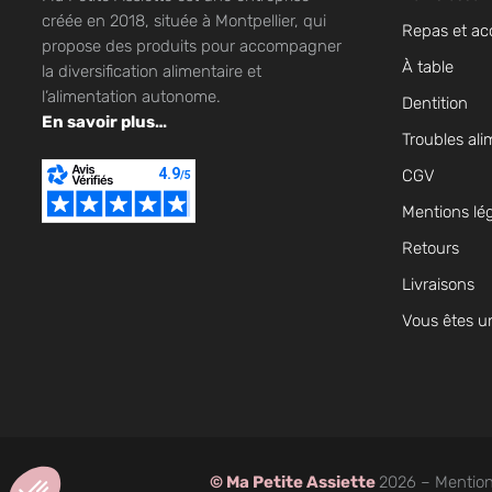
créée en 2018, située à Montpellier, qui
Repas et ac
propose des produits pour accompagner
À table
la diversification alimentaire et
l’alimentation autonome.
Dentition
En savoir plus…
Troubles ali
CGV
Mentions lé
Retours
Livraisons
Vous êtes u
Axeptio consent
Plateforme de Gestion du Consentement : Personnalisez vos Op
©
Ma Petite Assiette
2026 –
Mention