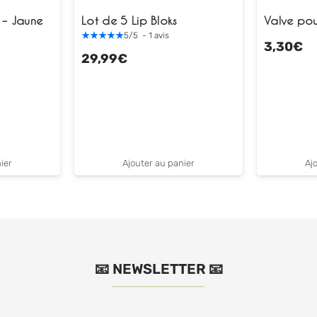
 – Jaune
Lot de 5 Lip Bloks
Valve pou
5
/
5
-
1
avis
3,30
€
29,99
€
ier
Ajouter au panier
Aj
📧 NEWSLETTER 📧