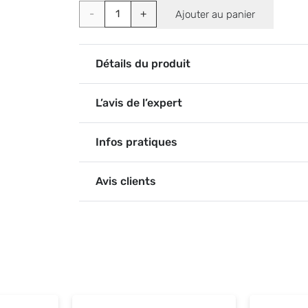
quantité
Ajouter au panier
de
Plateau
Détails du produit
à
L’avis de l’expert
cases
Match
Infos pratiques
Up -
Avis clients
Version
Mini