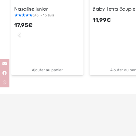
a
Nasaline junior
Baby Tetra Souple
5
/
5
-
13
avis
11,99
€
17,95
€
Ajouter au panier
Ajouter au pan