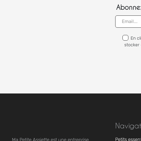
Abonnez
En cl
stocker 
Navigat
Petits essen
Ma Petite Assiette est une entreprise