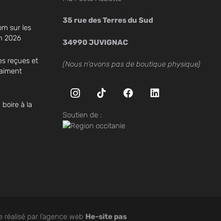
35 rue des Terres du Sud
om sur les
en 2026
34990 JUVIGNAC
es reçues et
(Nous n’avons pas de boutique physique)
vraiment
oire à la
Soutien de :
te réalisé par l’agence web
He-site pas