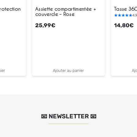
rotection
Assiette compartimentée +
Tasse 360
couvercle – Rose
4.
25,99
€
14,80
€
ier
Ajouter au panier
Aj
📧 NEWSLETTER 📧