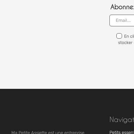
Abonnez
En cl
stocker 
Navigat
Petits essen
Ma Petite Assiette est une entreprise