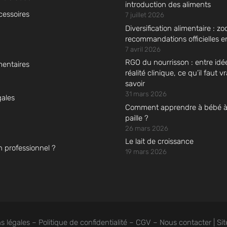
introduction des aliments
cessoires
7 juillet 2026
Diversification alimentaire : zo
recommandations officielles 
7 avril 2026
RGO du nourrisson : entre idé
mentaires
réalité clinique, ce qu’il faut 
savoir
31 mars 2026
gales
Comment apprendre à bébé à b
paille ?
26 mars 2026
Le lait de croissance
n professionnel ?
19 mars 2026
tions
s légales
–
Politique de confidentialité
–
CGV
–
Nous contacter
| Si