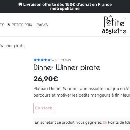
🚚 Livraison offerte dès 150€ d’achat en France
métropolitaine
RES
🌟 PETITS PRIX
PACKS
 Winner pirate
5
/
5
-
11
avis
Dinner Winner pirate
26,90
€
Plateau Dinner Winner : une assiette ludique en 9
parcours et motiver les petits mangeurs à finir leur
En stock
En achetant ce produit, vous gagnerez
26
Points de fidé