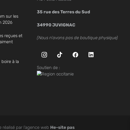
35 rue des Terres du Sud
om sur les
en 2026
34990 JUVIGNAC
es reçues et
(Nous n’avons pas de boutique physique)
vraiment
oire à la
Soutien de :
te réalisé par l’agence web
He-site pas