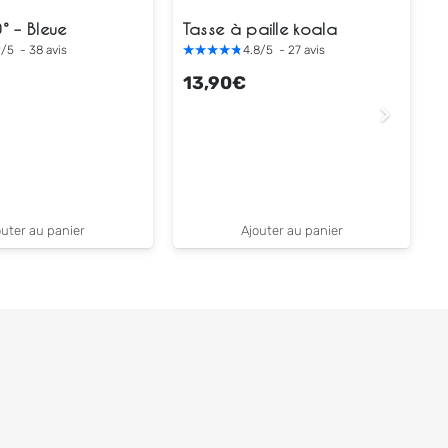
° – Bleue
Tasse à paille koala
9
/
5
-
38
avis
4.8
/
5
-
27
avis
13,90
€
outer au panier
Ajouter au panier