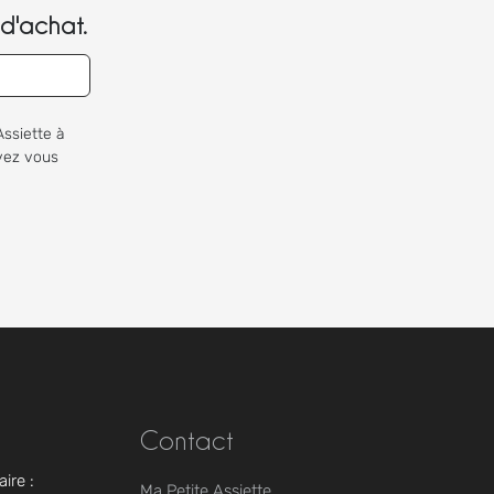
d'achat.
Assiette à
uvez vous
Contact
ire :
Ma Petite Assiette