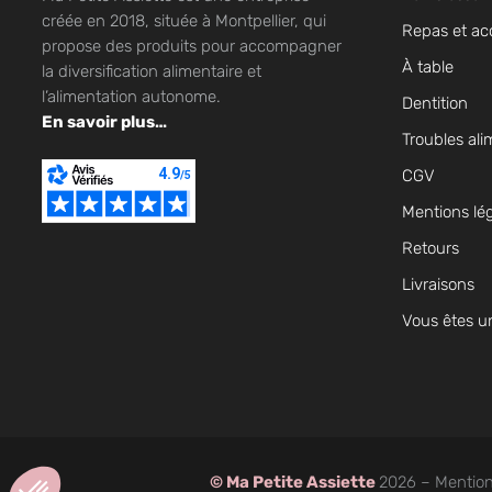
créée en 2018, située à Montpellier, qui
Repas et ac
propose des produits pour accompagner
À table
la diversification alimentaire et
l’alimentation autonome.
Dentition
En savoir plus…
Troubles ali
CGV
Mentions lé
Retours
Livraisons
Vous êtes u
Axeptio consent
Plateforme de Gestion du Consentement : Personnalisez vos Op
©
Ma Petite Assiette
2026 –
Mention