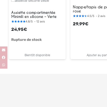
Nappe/tapis de p
rose
Assiette compartimentée
Minimili en silicone – Verte
4.5
/
5
-
2
avis
4.8
/
5
-
12
avis
29,99
€
24,95
€
Rupture de stock
Bientôt disponible
Ajouter au pan