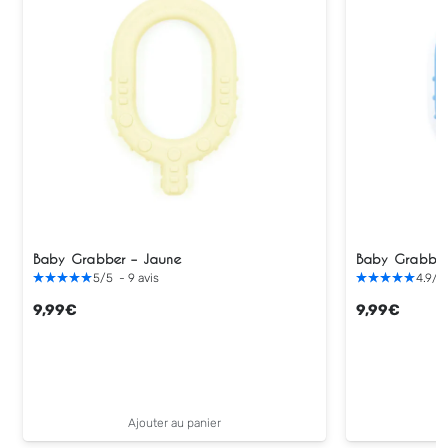
Baby Grabber – Jaune
Baby Grabber
5
/
5
-
9
avis
4.9
/
5
9,99
€
9,99
€
Ajouter au panier