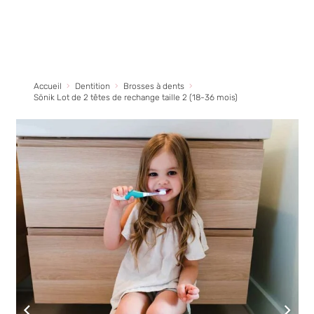
Accueil
Dentition
Brosses à dents
Sönik Lot de 2 têtes de rechange taille 2 (18-36 mois)
Bavoir couvre-tout vert
27,99
€
+
AJOUTER