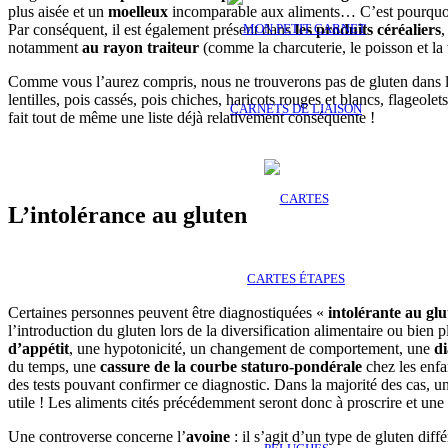
plus aisée et un
moelleux
incomparable aux aliments… C’est pourquoi n
Par conséquent, il est également présent dans
les produits céréaliers
,
notamment
au rayon traiteur
(comme la charcuterie, le poisson et l
Comme vous l’aurez compris, nous ne trouverons pas de gluten dans 
lentilles, pois cassés, pois chiches, haricots rouges et blancs, flageole
CARNETS DE LIAISON
fait tout de même une liste déjà relativement conséquente !
L’intolérance au gluten
CARTES ÉTAPES
Certaines personnes peuvent être diagnostiquées «
intolérante au glu
l’introduction du gluten lors de la diversification alimentaire ou bien 
d’appétit
, une hypotonicité, un changement de comportement, une
d
du temps, une
cassure de la courbe staturo-pondérale
chez les enfa
des tests pouvant confirmer ce diagnostic. Dans la majorité des cas, 
utile ! Les aliments cités précédemment seront donc à proscrire et une
Une controverse concerne l’
avoine
: il s’agit d’un type de gluten diff