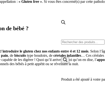
appellation :
« Gluten free »
. Si vous êtes concerné(s) par cette pathol
on de bébé ?
Recherche
d’
introduire le gluten chez nos enfants entre 4 et 12 mois
. Selon l’â
e
pain
, de
biscuits
type boudoirs, de
céréales infantiles
… Ces céréales
capable de les digérer ! Quoi qu’il arrive et quoi qu’on en dise, l’
appor
de
nels des bébés à petit appétit ou se réveillant la nuit.
produits
Produit
a été ajouté à votre pa