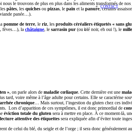
ous le trouvons de plus en plus dans les aliments transformés de nos jo
CONTACT
 les
pâtes
, les
quiches
ou
pizzas
, le
pain
et la
panure
, certains assais
a viande panée…).
la
pomme de terre
, le
riz
, les
produits céréaliers étiquetés « sans glu
ts, fèves…), la
châtaigne
, le
sarrasin pur
(ou blé noir, eh oui !), le
mille
ten »
, on parle alors de
maladie cœliaque
. Cette dernière est une
mala
plus tard, voire même à l’âge adulte pour certains. Elle se caractérise so
iarrhée chronique
… Mais surtout, l’ingestion du gluten chez ces ind
nts. Lors d’apparition de ces symptômes, il est donc primordial de
cons
une
éviction totale du gluten
sera à mettre en place. À ce moment-là, un
lecture attentive des étiquettes
sera expliquée afin d’éviter toute inges
érent de celui du blé, du seigle et de l’orge ; il sera donc généralement a