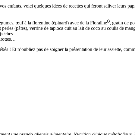
os enfants, voici quelques idées de recettes qui feront saliver leurs papi
Ò
légumes, œuf à la florentine (épinard) avec de la Floraline
, gratin de p
es perles (pâtes), verrine de tapioca cuit au lait de coco au coulis de m
É
x pêches…
arottes…
bébés ! Et n’oubliez pas de soigner la présentation de leur assiette, co
une pseudo-allergie alimentaire. Nutrition clinique métabolique, 