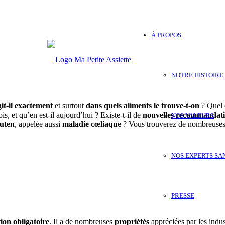
À PROPOS
NOTRE HISTOIRE
it-il
exactement
et surtout
dans
quels
aliments
le trouve-t-on
? Quel 
s, et qu’en est-il aujourd’hui ? Existe-t-il de
nouvelles recommandat
NOS VALEURS
luten
, appelée aussi
maladie cœliaque
? Vous trouverez de nombreuses ré
NOS EXPERTS SA
PRESSE
tion obligatoire
. Il a de nombreuses
propriétés
appréciées par les indus