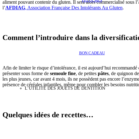
PELUCHES
aliment pouvant contenir du gluten. Il sera alors commercialisé sous l’
l’
AFDIAG
, Association Française Des Intolérants Au Gluten
.
Comment l’introduire dans la diversificati
BON CADEAU
Afin de limiter le risque d’intolérance, il est aujourd’hui recommandé 
présenter sous forme de
semoule fine
, de petites
pâtes
, de quignon d
les plus jeunes, car avant 4 mois, ils ne possèdent pas encore l’enzyme 
présence de céréales infantiles, même pour combler les besoins nutrition
L’UTILITÉ DES JOUETS DE DENTITION
Quelques idées de recettes…