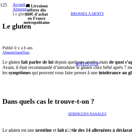
Accueil
🚚 Livraison
Aliments
offerte dès
BROSSES À DENTS
Le gluten
150€ d’achat
en France
métropolitaine
Le gluten
Publié
il y a 6 ans
Aliments
Santé
Tous
Le gluten
fait parler de lui
depuis quelques années mais
de quoi s’ag
BOÎTES STOP
Avant, il était recommandé d’introduire le gluten chez bébé après 7 moi
les
symptômes
qui peuvent vous faire penser à une
intolérance au g
Dans quels cas le trouve-t-on ?
SERINGUES NASALES
Le gluten est une
protéine
et
fait partie des 14 allergènes à déclara