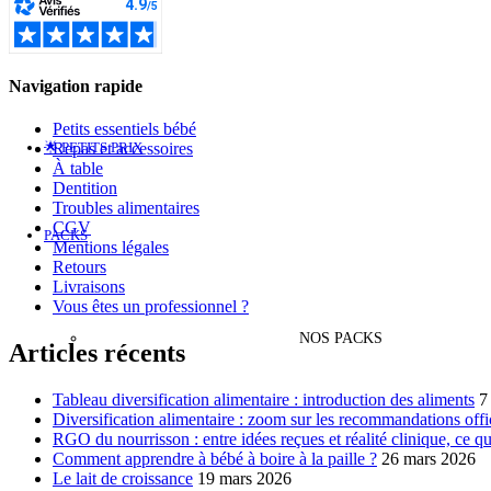
Navigation rapide
Petits essentiels bébé
🌟 PETITS PRIX
Repas et accessoires
À table
Dentition
Troubles alimentaires
CGV
PACKS
Mentions légales
Retours
Livraisons
Vous êtes un professionnel ?
NOS PACKS
Articles récents
Tableau diversification alimentaire : introduction des aliments
7
Diversification alimentaire : zoom sur les recommandations offi
RGO du nourrisson : entre idées reçues et réalité clinique, ce qu
Comment apprendre à bébé à boire à la paille ?
26 mars 2026
Le lait de croissance
19 mars 2026