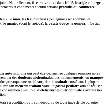
urs. Naturellement, il se trouve aussi dans le
blé
, le
seigle
et l’
orge
.
onnements et condiments et enfin certains
produits du commerce
ten »
, le
maïs
, les
légumineuses
(ou légumes secs comme les
t
, le
manioc
(dont le tapioca), la
patate douce
, le
quinoa
… Ce qui
die auto-immune
qui peut être déclenchée quelques semaines après
uvent par des
douleurs abdominales
, des
ballonnements
, un
manque
ividus provoque une
malabsorption intestinale
entraînant, la plupart
ulter son médecin traitant
voire un
gastro pédiatre
afin de réaliser
e consultation avec un(e)
diététicien(ne)-nutritionniste
s’avèrera très
tion.
utorisé à condition qu’il soit dépourvu de toute trace de blé ou autre