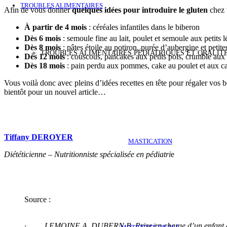
TROUBLES ALIMENTAIRES
Afin de vous donner
quelques idées pour introduire le gluten
chez v
À partir de 4 mois
: céréales infantiles dans le biberon
Dès 6 mois
: semoule fine au lait, poulet et semoule aux petits 
Dès 8 mois
: pâtes étoile au potiron, purée d’aubergine et petit
TROUBLES ALIMENTAIRES PÉDIATRIQUES ET ORALIT
Dès 12 mois
: couscous, pancakes aux petits pois, crumble au
Dès 18 mois
: pain perdu aux pommes, cake au poulet et aux c
Vous voilà donc avec pleins d’idées recettes en tête pour régaler vos 
bientôt pour un nouvel article…
Tiffany DEROYER
MASTICATION
Diététicienne – Nutritionniste spécialisée en pédiatri
e
Source :
· LEMOINE A. DUBERN B. Prise en charge d’un enfant ayant 