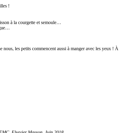
lles !
oisson à la courgette et semoule…
angue…
mme nous, les petits commencent aussi à manger avec les yeux ! À
EMC, Elsevier Masson. Juin 2018