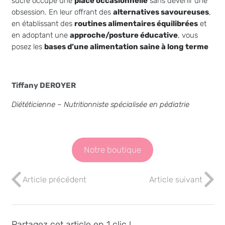
sucre occupe une
place occasionnelle
sans devenir une
obsession. En leur offrant des
alternatives savoureuses
,
en établissant des
routines alimentaires équilibrées
et
en adoptant une
approche/posture éducative
, vous
posez les
bases d’une alimentation saine à long terme
Tiffany DEROYER
Diététicienne – Nutritionniste spécialisée en pédiatrie
Notre boutique
Article précédent
Article suivant
Partagez cet article en 1 clic !