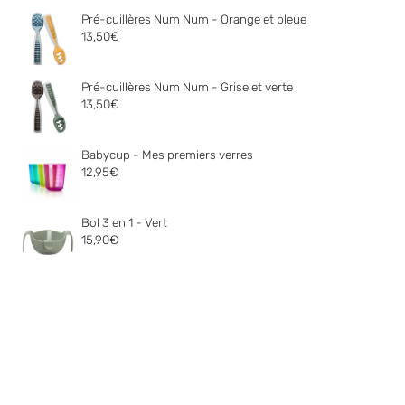
Pré-cuillères Num Num - Orange et bleue
13,50
€
Pré-cuillères Num Num - Grise et verte
13,50
€
Babycup - Mes premiers verres
12,95
€
Bol 3 en 1 - Vert
15,90
€