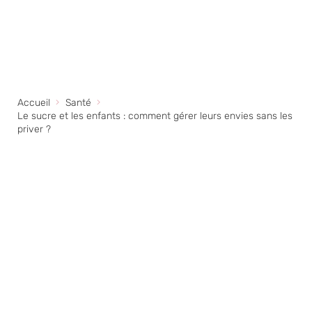
Accueil
Santé
Le sucre et les enfants : comment gérer leurs envies sans les
priver ?
Pré-cuillères Num Num -
Orange et bleue
13,50
€
+
AJOUTER