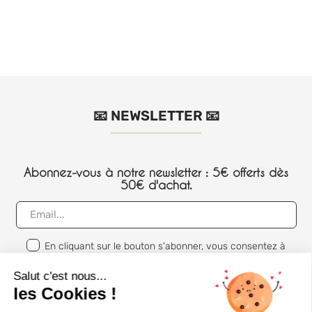
📧 NEWSLETTER 📧
Abonnez-vous à notre newsletter : 5€ offerts dès
50€ d'achat.
En cliquant sur le bouton s'abonner, vous consentez à
autoriser Ma Petite Assiette à stocker et traiter les
informations personnelles soumises ci-dessus. Vous pouvez
Salut c'est nous...
vous désabonner à tout moment.
les Cookies !