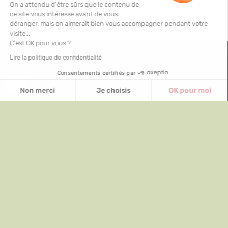
On a attendu d'être sûrs que le contenu de
ce site vous intéresse avant de vous
déranger, mais on aimerait bien vous accompagner pendant votre
visite...
C'est OK pour vous ?
Lire la politique de confidentialité
Consentements certifiés par
Non merci
Je choisis
OK pour moi
Axeptio consent
Plateforme de Gestion du Consentement : Personnalisez vos Optio
Notre plateforme vous permet d'adapter et de gérer vos paramètres 