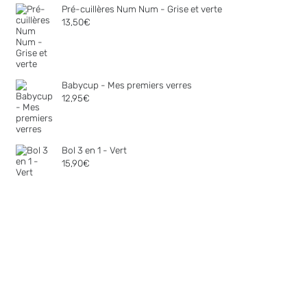
Pré-cuillères Num Num - Grise et verte
13,50
€
Babycup - Mes premiers verres
12,95
€
Bol 3 en 1 - Vert
15,90
€