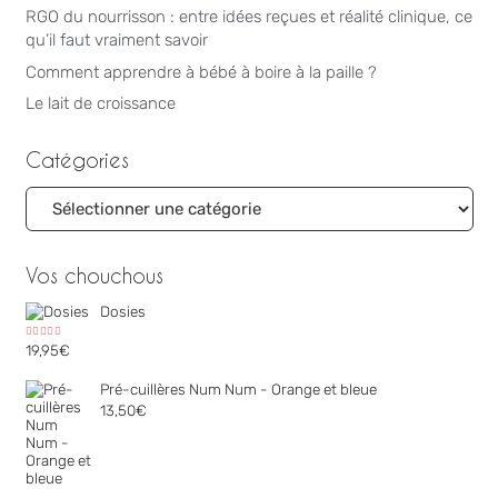
RGO du nourrisson : entre idées reçues et réalité clinique, ce
qu’il faut vraiment savoir
Comment apprendre à bébé à boire à la paille ?
Le lait de croissance
Catégories
Catégories
Vos chouchous
Dosies
Note
5.00
sur 5
19,95
€
Pré-cuillères Num Num - Orange et bleue
13,50
€