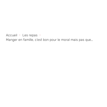
Accueil
Les repas
Manger en famille, c’est bon pour le moral mais pas que…
Livre "Ma diversification avec
les Dosies, c'est parti !"
19,95
€
+
AJOUTER