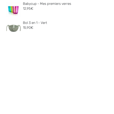
Babycup - Mes premiers verres
12,95
€
Bol 3 en 1 - Vert
15,90
€