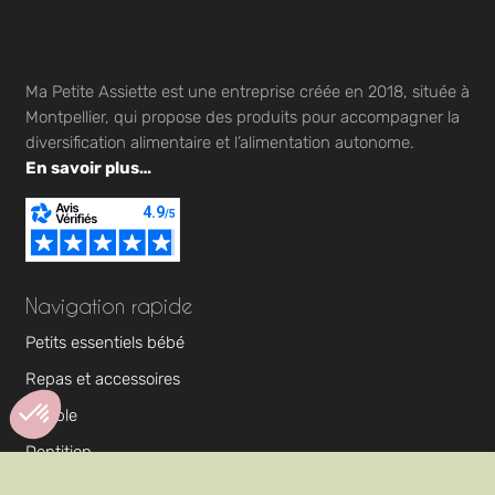
Ma Petite Assiette est une entreprise créée en 2018, située à
Montpellier, qui propose des produits pour accompagner la
diversification alimentaire et l’alimentation autonome.
En savoir plus…
Navigation rapide
Petits essentiels bébé
Repas et accessoires
À table
Dentition
Axeptio consent
Plateforme de Gestion du Consentement : Personnalisez vos Optio
Troubles alimentaires