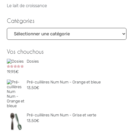
Le lait de croissance
Catégories
Catégories
Vos chouchous
Dosies
Note
5.00
sur 5
19,95
€
Pré-cuillères Num Num - Orange et bleue
13,50
€
Pré-cuillères Num Num - Grise et verte
13,50
€