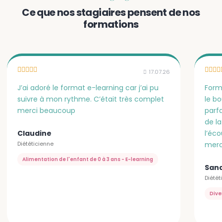
Ce que nos stagiaires pensent de nos
formations
17.07.26
J’ai adoré le format e-learning car j’ai pu
Form
suivre à mon rythme. C’était très complet
le bo
merci beaucoup
parfa
de la
Claudine
l’éco
Diététicienne
merc
Alimentation de l'enfant de 0 à 3 ans - E-learning
San
Diétét
Dive