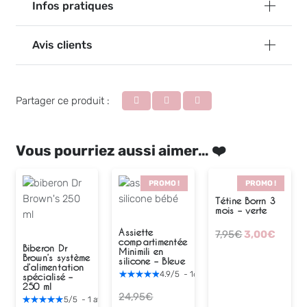
Infos pratiques
Avis clients
Partager ce produit :
Vous pourriez aussi aimer… ❤️
PROMO !
PROMO !
Tétine Borrn 3
mois – verte
Assiette
Le
Le
7,95
€
3,00
€
compartimentée
Biberon Dr
prix
prix
Minimili en
Brown’s système
silicone – Bleue
initial
actue
d’alimentation
4.9
/
5
-
16
avis
spécialisé –
était :
est :
250 ml
24,95
€
7,95€.
3,00€
5
/
5
-
1
avis