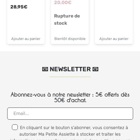
Le
Le
20,00
€
28,95
€
prix
prix
Rupture de
initial
actuel
stock
était :
est :
24,95€.
20,00€.
Ajouter au panier
Bientôt disponible
Ajouter au panier
📧 NEWSLETTER 📧
Abonnez-vous à notre newsletter : 5€ offerts dès
50€ d'achat.
En cliquant sur le bouton s'abonner, vous consentez à
autoriser Ma Petite Assiette à stocker et traiter les